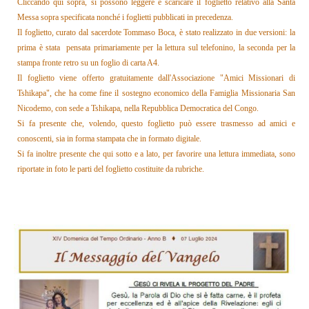
Cliccando qui sopra, si possono leggere e scaricare il foglietto relativo alla Santa
Messa sopra specificata nonché i foglietti pubblicati in precedenza.
Il foglietto, curato dal sacerdote Tommaso Boca, è stato realizzato in due versioni: la
prima è stata pensata primariamente per la lettura sul telefonino, la seconda per la
stampa fronte retro su un foglio di carta A4.
Il foglietto
viene offerto gratuitamente dall'Associazione "Amici Missionari di
Tshikapa", che ha come fine il sostegno economico della Famiglia Missionaria San
Nicodemo, con sede a Tshikapa, nella Repubblica Democratica del Congo.
Si fa presente che, volendo, questo foglietto può essere trasmesso ad amici e
conoscenti, sia in forma stampata che in formato digitale.
Si fa inoltre presente che qui sotto e a lato, per favorire una lettura immediata, sono
riportate in foto le parti del foglietto costituite da rubriche.